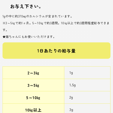
お与え下さい。
1gの中に約370㎎のカルシウムが含まれています。
※3～5㎏で約1ヶ月。5～10㎏で約3週間。10㎏以上で約2週間程度給与できま
す。
★猫ちゃんにもお使いいただけます。
1日あたりの給与量
2～3㎏
1g
3～5㎏
1.5g
5～10㎏
2g
10㎏以上
3g