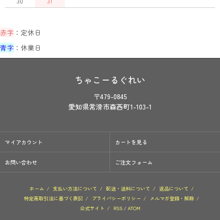
30
31
赤字
：定休日
青字
：休業日
ちゃこーるぐれい
〒479-0845
愛知県常滑市森西町1-103-1
マイアカウント
カートを見る
お問い合わせ
ご注文フォーム
ホーム
/
支払い方法について
/
配送・送料について
/
返品について
/
特定商取引法に基づく表記
/
プライバシーポリシー
/
メルマガ登録・解除
/
公式サイト
/
RSS
/
ATOM