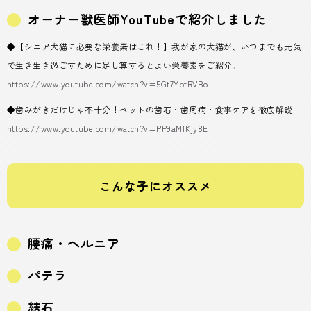
オーナー獣医師YouTubeで紹介しました
◆【シニア犬猫に必要な栄養素はこれ！】我が家の犬猫が、いつまでも元気
で生き生き過ごすために足し算するとよい栄養素をご紹介。
https://www.youtube.com/watch?v=5Gt7YbtRVBo
◆歯みがきだけじゃ不十分！ペットの歯石・歯周病・食事ケアを徹底解説
https://www.youtube.com/watch?v=PP9aMfKjy8E
こんな子にオススメ
腰痛・ヘルニア
パテラ
結石