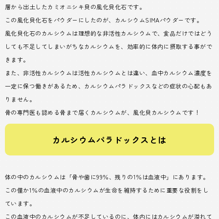
層から出土したカミオニシキ貝の風化貝化石です。
この風化貝化石をパウダーにしたのが、カルシウムSIMAパウダーです。
風化貝化石のカルシウムは理想的な非活性カルシウムで、食品だけではどう
しても不足してしまいがちなカルシウムを、効率的に体内に摂取する事がで
きます。
また、非活性カルシウムは活性カルシウムとは違い、血中カルシウム濃度を
一定に保つ働きがあるため、カルシウムパラドックスなどの症状の心配もあ
りません。
骨の専門医も認める骨まで届くカルシウムが、風化貝カルシウムです！
カルシウムパラドックスとは
体の中のカルシウムは「骨や歯に99％、残りの1％は血液中」にあります。
この僅か1％の血液中のカルシウムが生命を維持するために重要な役割をし
ています。
この血液中のカルシウムが不足しているのに、体内にはカルシウムが溢れて