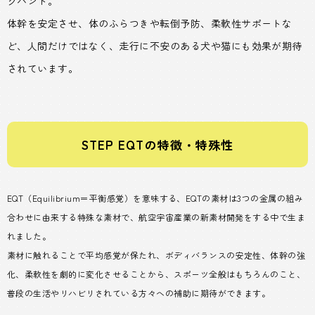
クバンド。
体幹を安定させ、体のふらつきや転倒予防、柔軟性サポートな
ど、人間だけではなく、走行に不安のある犬や猫にも効果が期待
されています。
STEP EQTの特徴・特殊性
EQT（Equilibrium＝平衡感覚）を意味する、EQTの素材は3つの金属の組み
合わせに由来する特殊な素材で、航空宇宙産業の新素材開発をする中で生ま
れました。
素材に触れることで平均感覚が保たれ、ボディバランスの安定性、体幹の強
化、柔軟性を劇的に変化させることから、スポーツ全般はもちろんのこと、
普段の生活やリハビリされている方々への補助に期待ができます。