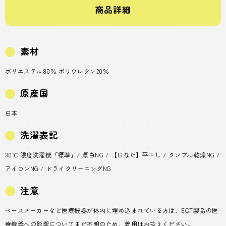
商品詳細
素材
ポリエステル80％ ポリウレタン20％
原産国
日本
洗濯表記
30℃ 限度洗濯機「標準」/ 漂白NG / 【日なた】平干し / タンブル乾燥NG /
アイロンNG / ドライクリーニングNG
注意
ペースメーカーなど医療機器が体内に埋め込まれている方は、EQT製品の医
療機器への影響についてまだ不明のため、着用はお控えください。