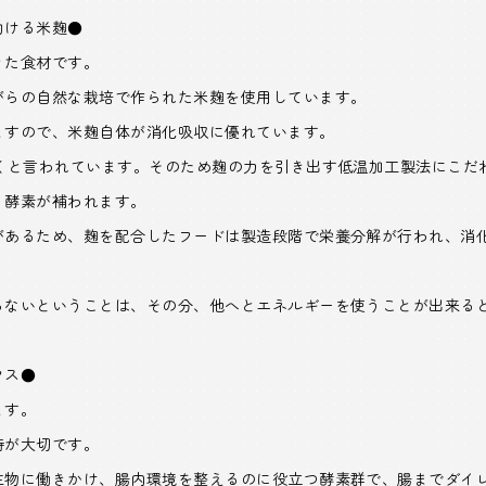
助ける米麹●
きた食材です。
がらの自然な栽培で作られた米麹を使用しています。
ますので、米麹自体が消化吸収に優れています。
働くと言われています。そのため麹の力を引き出す低温加工製法にこだ
、酵素が補われます。
があるため、麹を配合したフードは製造段階で栄養分解が行われ、消
らないということは、その分、他へとエネルギーを使うことが出来る
クス●
ます。
持が大切です。
生物に働きかけ、腸内環境を整えるのに役立つ酵素群で、腸までダイ