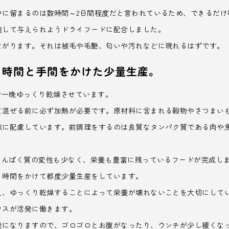
中に留まるのは数時間～2日間程度だと言われているため、できるだけ
続して与えられようドライフードに配合しました。
ながります。それは被毛や毛艶、匂いや汚れなどに現れるはずです。
。時間と手間をかけた少量生産。
で一晩ゆっくり乾燥させています。
て混ぜる前に必ず加熱が必要です。原材料に含まれる穀物やさつまい
収に配慮しています。前調理をするのは良質なタンパク質である肉や
たんぱく質の変性も少なく、栄養も豊富に残っているフードが完成し
、時間をかけて都度少量生産をしています。
え、ゆっくり乾燥することによって栄養が壊れないことを大切にして
クスが活発に働きます。
発になりますので、ゴロゴロとお腹がなったり、ウンチが少し緩くな