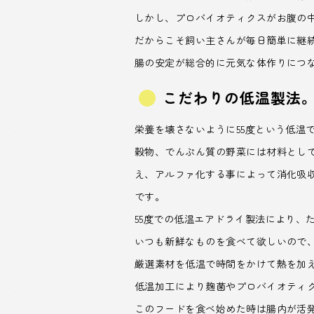
しかし、プロバイオティクスがお腹の
だからこそ飼い主さんが毎日簡単に継
腸の安定が総合的に元気な体作りにつ
こだわりの低温製法
栄養を壊さないように55度という低温
穀物、でんぷん質の野菜には材料とし
え、アルファ化する事によって消化吸
です。
55度での低温エアドライ製法により、
いつも新鮮なものを食べて欲しいので
厳選素材を低温で時間をかけて熱を加
低温加工により麹菌やプロバイオティ
このフードを食べ始めた時は腸内が活