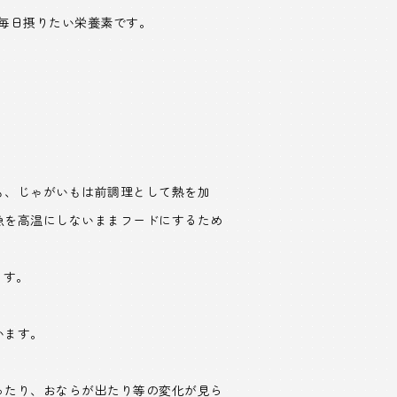
毎日摂りたい栄養素です。
も、じゃがいもは前調理として熱を加
魚を高温にしないままフードにするため
ます。
います。
ったり、おならが出たり等の変化が見ら