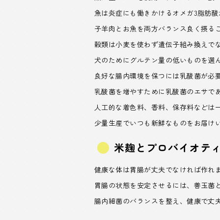
魚は炎症にも働きかけるオメガ3脂肪酸
子羊肉とお魚を両方バランス良く摂る
穀類は小麦を使わず遺伝子組み換えで
犬のためにグルテン量の低いものを選
良好な腸内環境を保つには乳酸菌が必
乳酸菌を増やすために乳酸菌のエサで
人工的な着色料、香料、保存料などは
少量生産でいつも新鮮なものをお届け
米麹とプロバイオテ
健康な体は胃腸が丈夫でなければ作れ
胃腸の状態を安定させるには、善玉菌
腸内細菌のバランスを整え、健康で丈