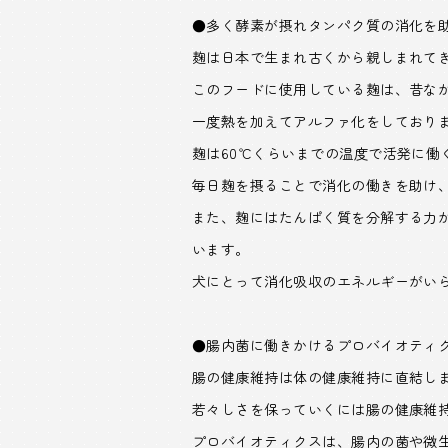
●多く酵素が摂れタンパク質の消化を
麹は日本で生まれ古くから親しまれて
このフードに使用している麹は、昔な
一度熱を加えてアルファ化をしており
麹は60℃くらいまでの温度で活発に
毎日麹を摂ることで消化の働きを助け
また、麹にはたんぱく質を分解する力
います。
犬にとって消化吸収のエネルギーがい
●腸内菌に働きかけるプロバイオティ
腸の健康維持は体の健康維持に直結し
若々しさを保っていくには腸の健康維
プロバイオティクスは、腸内の菌や微