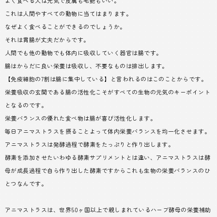
よく食べる犬は元気で皮膚も毛艶もいい。
これは人間やすべての動物に当てはまります。
なぜよく食べることができるのでしょうか。
それは胃腸が丈夫だからです。
人間でも他の動物でも体内に吸収していく器官は腸です。
腸はからだに良い栄養は吸収し、不要なものは排出します。
【免疫細胞の7割は腸に集中している】と言われるのはこのことからです。
栄養吸収の玄関である腸の活性化こそがすべての生物の元気のキーポイント
となるのです。
栄養バランスの優れた食べ物は腸が喜び活性化します。
毎日アニマストラスを摂ることよって体内栄養バランスを均一化させます。
アニマストラスは発酵過程で酵素をたっぷりと作り出します。
酵素を添加させたいわゆる酵素サプリメントとは違い、アニマストラスは酵
母が成長過程で自ら作り出した酵素ですからこれも生物の栄養バランスのひ
とつなんです。
アニマストラスは、世界50ヶ国以上で親しまれているハーブ酵母の栄養補助