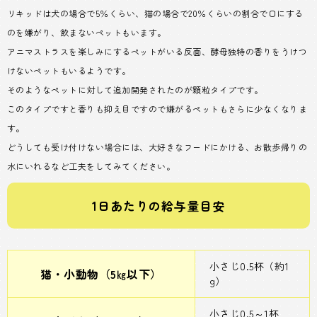
リキッドは犬の場合で5％くらい、猫の場合で20％くらいの割合で口にする
のを嫌がり、飲まないペットもいます。
アニマストラスを楽しみにするペットがいる反面、酵母独特の香りをうけつ
けないペットもいるようです。
そのようなペットに対して追加開発されたのが顆粒タイプです。
このタイプですと香りも抑え目ですので嫌がるペットもさらに少なくなりま
す。
どうしても受け付けない場合には、大好きなフードにかける、お散歩帰りの
水にいれるなど工夫をしてみてください。
1日あたりの給与量目安
小さじ0.5杯（約1
猫・小動物（5㎏以下）
g）
小さじ0.5～1杯