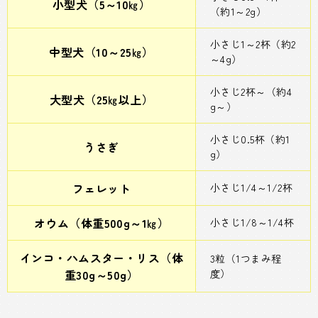
小型犬（5～10㎏）
（約1～2g）
小さじ1～2杯（約2
中型犬（10～25㎏）
～4g）
小さじ2杯～（約4
大型犬（25㎏以上）
g～）
小さじ0.5杯（約1
うさぎ
g）
フェレット
小さじ1/4～1/2杯
オウム（体重500g～1㎏）
小さじ1/8～1/4杯
インコ・ハムスター・リス（体
3粒（1つまみ程
重30g～50g）
度）