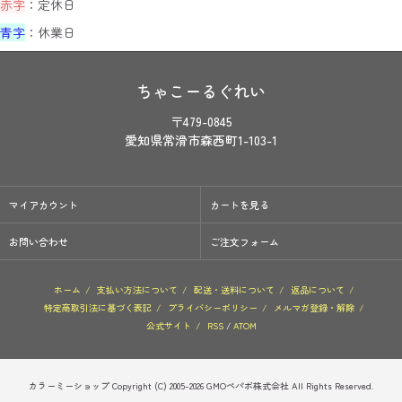
赤字
：定休日
青字
：休業日
ちゃこーるぐれい
〒479-0845
愛知県常滑市森西町1-103-1
マイアカウント
カートを見る
お問い合わせ
ご注文フォーム
ホーム
/
支払い方法について
/
配送・送料について
/
返品について
/
特定商取引法に基づく表記
/
プライバシーポリシー
/
メルマガ登録・解除
/
公式サイト
/
RSS
/
ATOM
カラーミーショップ
Copyright (C) 2005-2026
GMOペパボ株式会社
All Rights Reserved.