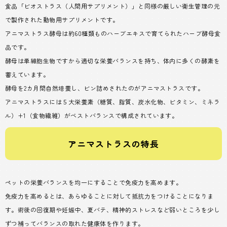
食品「ビオストラス（人間用サプリメント）」と同様の厳しい衛生管理の元
で製作された動物用サプリメントです。
アニマストラス酵母は約60種類ものハーブエキスで育てられたハーブ酵母食
品です。
酵母は単細胞生物ですから適切な栄養バランスを持ち、体内に多くの酵素を
蓄えています。
酵母を2カ月間自然培養し、ビン詰めされたのがアニマストラスです。
アニマストラスには５大栄養素（糖質、脂質、炭水化物、ビタミン、ミネラ
ル）+1（食物繊維）がベストバランスで構成されています。
アニマストラスの特長
ペットの栄養バランスを均一にすることで免疫力を高めます。
免疫力を高めるとは、あらゆることに対して抵抗力をつけることになりま
す。術後の回復期や妊娠中、夏バテ、精神的ストレスなど弱いところを少し
ずつ補ってバランスの取れた健康体を作ります。