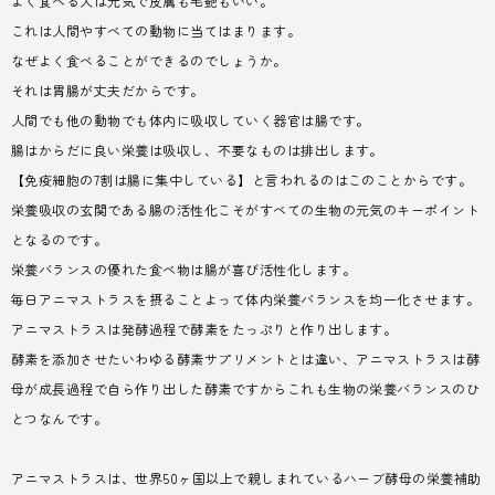
よく食べる犬は元気で皮膚も毛艶もいい。
これは人間やすべての動物に当てはまります。
なぜよく食べることができるのでしょうか。
それは胃腸が丈夫だからです。
人間でも他の動物でも体内に吸収していく器官は腸です。
腸はからだに良い栄養は吸収し、不要なものは排出します。
【免疫細胞の7割は腸に集中している】と言われるのはこのことからです。
栄養吸収の玄関である腸の活性化こそがすべての生物の元気のキーポイント
となるのです。
栄養バランスの優れた食べ物は腸が喜び活性化します。
毎日アニマストラスを摂ることよって体内栄養バランスを均一化させます。
アニマストラスは発酵過程で酵素をたっぷりと作り出します。
酵素を添加させたいわゆる酵素サプリメントとは違い、アニマストラスは酵
母が成長過程で自ら作り出した酵素ですからこれも生物の栄養バランスのひ
とつなんです。
アニマストラスは、世界50ヶ国以上で親しまれているハーブ酵母の栄養補助