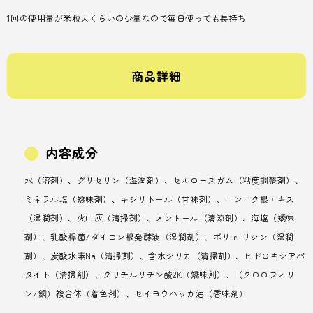
1回の使用量が米粒大くらいの少量なので毎日使っても長持ち
商品詳細
内容成分
水（溶剤）、グリセリン（湿潤剤）、セルロースガム（粘度調整剤）、
ミネラル塩（矯味剤）、キシリトール（甘味剤）、ニンニク根エキス
（湿潤剤）、火山灰（清掃剤）、メントール（清涼剤）、海塩（矯味
剤）、乳酸桿菌/ダイコン根発酵液（湿潤剤）、ポリ-ε-リシン（湿潤
剤）、炭酸水素Na（清掃剤）、含水シリカ（清掃剤）、ヒドロキシアパ
タイト（清掃剤）、グリチルリチン酸2K（矯味剤）、（クロロフィリ
ン/銅）複合体（着色剤）、セイヨウハッカ油（香味剤）