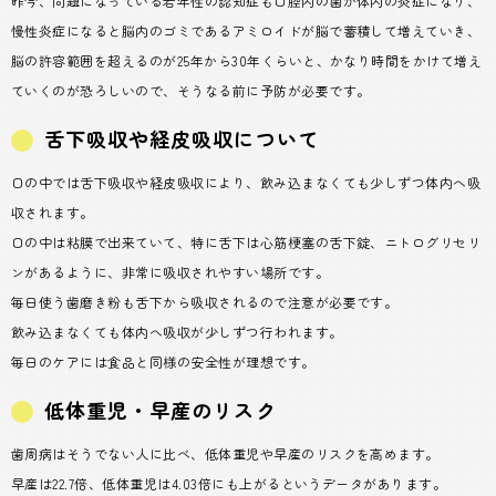
昨今、問題になっている若年性の認知症も口腔内の菌が体内の炎症になり、
慢性炎症になると脳内のゴミであるアミロイドが脳で蓄積して増えていき、
脳の許容範囲を超えるのが25年から30年くらいと、かなり時間をかけて増え
ていくのが恐ろしいので、そうなる前に予防が必要です。
舌下吸収や経皮吸収について
口の中では舌下吸収や経皮吸収により、飲み込まなくても少しずつ体内へ吸
収されます。
口の中は粘膜で出来ていて、特に舌下は心筋梗塞の舌下錠、ニトログリセリ
ンがあるように、非常に吸収されやすい場所です。
毎日使う歯磨き粉も舌下から吸収されるので注意が必要です。
飲み込まなくても体内へ吸収が少しずつ行われます。
毎日のケアには食品と同様の安全性が理想です。
低体重児・早産のリスク
歯周病はそうでない人に比べ、低体重児や早産のリスクを高めます。
早産は22.7倍、低体重児は4.03倍にも上がるというデータがあります。