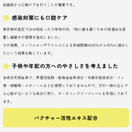
妊娠前から口腔ケアを行うことが重要です。
感染対策にも口腔ケア
東京都杉並区では44校あった小学校の内、7校に歯を磨くための洗面台を設
置し歯磨きの習慣を強化しました。
その結果、インフルエンザウイルスによる学級閉鎖は80％から45％に減少し
たという結果を残しています。
子供や年配の方へのやさしさを考えました
全成分天然由来で、界面活性剤・鉱物油由来成分・旧表示指定成分・フッ
素・研磨剤・エタノールなどを使用しておりませんので、万が一飲み込んで
も心配がないような成分に拘り、オーガニックフードレベルを目指しており
ます。
バクチャー活性エキス配合