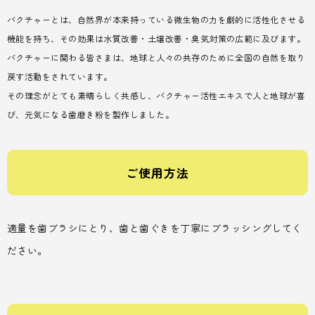
バクチャーとは、自然界が本来持っている微生物の力を劇的に活性化させる
機能を持ち、その効果は水質改善・土壌改善・臭気対策の広範に及びます。
バクチャーに関わる皆さまは、地球と人々の共存のために全国の自然を取り
戻す活動をされています。
その理念がとても素晴らしく共感し、バクチャー活性エキスで人と地球が喜
び、元気になる歯磨き粉を製作しました。
ご使用方法
適量を歯ブラシにとり、歯と歯ぐきを丁寧にブラッシングしてく
ださい。