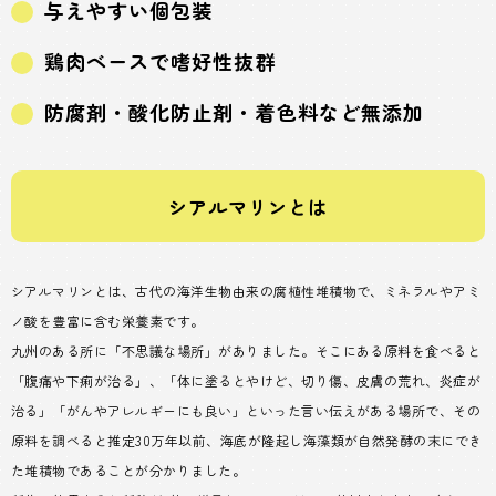
与えやすい個包装
鶏肉ベースで嗜好性抜群
防腐剤・酸化防止剤・着色料など無添加
シアルマリンとは
シアルマリンとは、古代の海洋生物由来の腐植性堆積物で、ミネラルやアミ
ノ酸を豊富に含む栄養素です。
九州のある所に「不思議な場所」がありました。そこにある原料を食べると
「腹痛や下痢が治る」、「体に塗るとやけど、切り傷、皮膚の荒れ、炎症が
治る」「がんやアレルギーにも良い」といった言い伝えがある場所で、その
原料を調べると推定30万年以前、海底が隆起し海藻類が自然発酵の末にでき
た堆積物であることが分かりました。