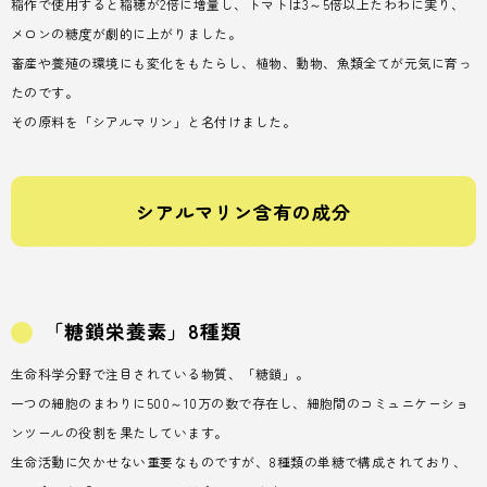
稲作で使用すると稲穂が2倍に増量し、トマトは3～5倍以上たわわに実り、
メロンの糖度が劇的に上がりました。
畜産や養殖の環境にも変化をもたらし、植物、動物、魚類全てが元気に育っ
たのです。
その原料を「シアルマリン」と名付けました。
シアルマリン含有の成分
「糖鎖栄養素」8種類
生命科学分野で注目されている物質、「糖鎖」。
一つの細胞のまわりに500～10万の数で存在し、細胞間のコミュニケーショ
ンツールの役割を果たしています。
生命活動に欠かせない重要なものですが、8種類の単糖で構成されており、