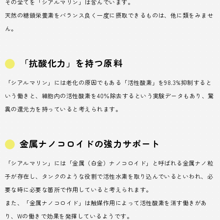
その全てを「シアルマリン」は含んでいます。
天然の糖鎖栄養素をバランス良く一度に摂取できるものは、他に類をみませ
ん。
「抗酸化力」を持つ原料
「シアルマリン」には老化の原因でもある「活性酸素」を98.3%抑制すると
いう働きと、細胞内の活性酸素を40％除去するという実験データもあり、驚
異の還元力を持っていると考えられます。
金属ナノコロイドの強力サポート
「シアルマリン」には「金属（白金）ナノコロイド」と呼ばれる金属ナノ粒
子が存在し、タンクのような役割で活性水素を取り込んでいるといわれ、必
要な時に必要な箇所で作用していると考えられます。
また、「金属ナノコロイド」は触媒作用によって活性酸素を消す働きがあ
り、Wの働きで効果を発揮しているようです。