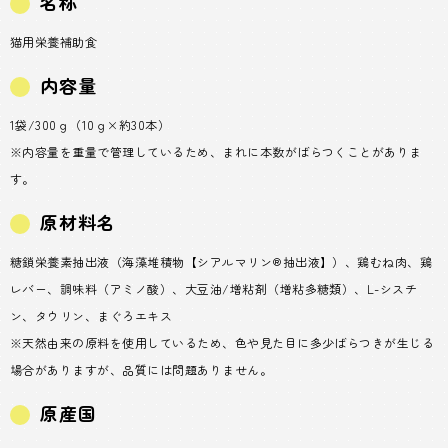
名称
猫用栄養補助食
内容量
1袋/300ｇ（10ｇ×約30本）
※内容量を重量で管理しているため、まれに本数がばらつくことがありま
す。
原材料名
糖鎖栄養素抽出液（海藻堆積物【シアルマリン®抽出液】）、鶏むね肉、鶏
レバー、調味料（アミノ酸）、大豆油/増粘剤（増粘多糖類）、L-シスチ
ン、タウリン、まぐろエキス
※天然由来の原料を使用しているため、色や見た目に多少ばらつきが生じる
場合がありますが、品質には問題ありません。
原産国