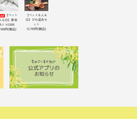
【ペット
【ペットも人も
◎】びわ温灸セ
人も◎】黄帝
ット
灸Ⅱ HS2000
12,705円(税込)
,500円(税込)