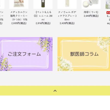
ワン
メディカルワン
【ペットも人も
ナノウェル ボデ
肉球くりいむ
ミー
猫用クリーミー
◎】レニーム 200
ィケアスプレー 3
2,640円(税込)
も
5包
（かつお）15包
ml
00ml
込)
2,805円(税込)
2,816円(税込)
2,420円(税込)
44