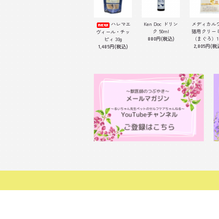
ハレマエ
Ken Doc ドリン
メディカル
ク 50ml
猫用クリー
ヴィール・チッ
880円(税込)
（まぐろ）1
ピィ 30g
2,805円(税
1,485円(税込)