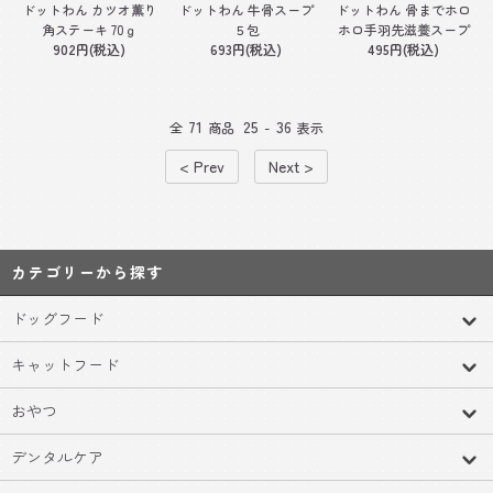
ドットわん 牛骨スープ
ドットわん 骨までホロ
ドットわん カツオ薫り
５包
ホロ手羽先滋養スープ
角ステーキ 70ｇ
693円(税込)
495円(税込)
902円(税込)
71
25
36
全
商品
-
表示
< Prev
Next >
カテゴリーから探す
ドッグフード
キャットフード
おやつ
デンタルケア