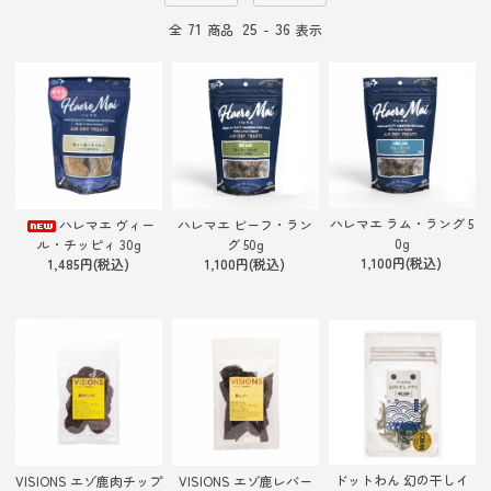
71
25
36
全
商品
-
表示
ハレマエ ラム・ラング 5
ハレマエ ヴィー
ハレマエ ビーフ・ラン
0g
ル・チッピィ 30g
グ 50g
1,100円(税込)
1,485円(税込)
1,100円(税込)
ドットわん 幻の干しイ
VISIONS エゾ鹿肉チップ
VISIONS エゾ鹿レバー