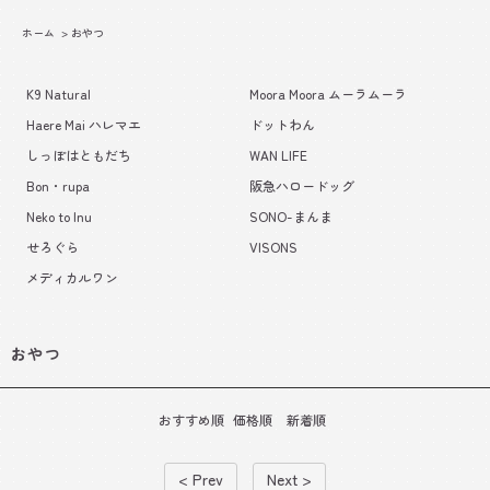
ホーム
>
おやつ
K9 Natural
Moora Moora ムーラムーラ
Haere Mai ハレマエ
ドットわん
しっぽはともだち
WAN LIFE
Bon・rupa
阪急ハロードッグ
Neko to Inu
SONO-まんま
せろぐら
VISONS
メディカルワン
おやつ
おすすめ順
価格順
新着順
< Prev
Next >