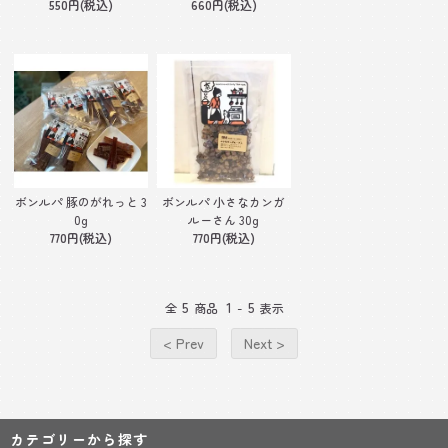
550円(税込)
660円(税込)
ボンルパ 豚のがれっと 3
ボンルパ 小さなカンガ
0g
ルーさん 30g
770円(税込)
770円(税込)
5
1
5
全
商品
-
表示
< Prev
Next >
カテゴリーから探す