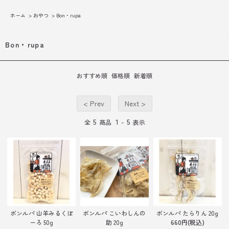
ホーム
>
おやつ
>
Bon・rupa
Bon・rupa
おすすめ順
価格順
新着順
< Prev
Next >
5
1
5
全
商品
-
表示
ボンルパ 山羊みるくぼ
ボンルパ こいわしんの
ボンルパ たらりん 20g
ーろ 50g
助 20g
660円(税込)