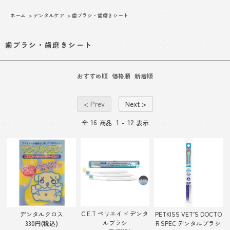
ホーム
>
デンタルケア
>
歯ブラシ・歯磨きシート
歯ブラシ・歯磨きシート
おすすめ順
価格順
新着順
< Prev
Next >
16
1
12
全
商品
-
表示
C.E.T ペリエイド デンタ
デンタルクロス
PETKISS VET’S DOCTO
ルブラシ
330円(税込)
R SPEC デンタルブラシ