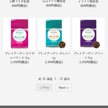
tureドイツ鱒缶詰
d 野うさぎ缶詰
d ドイツ猪缶詰
858円(税込)
858円(税込)
858円(税込)
プレイアーデン ロイヤ
プレイアーデン グルメ 1
プレイアーデン プリン
ルバランス 1kg
kg
ツ 1kg
2,970円(税込)
2,970円(税込)
2,970円(税込)
15
1
12
全
商品
-
表示
< Prev
Next >